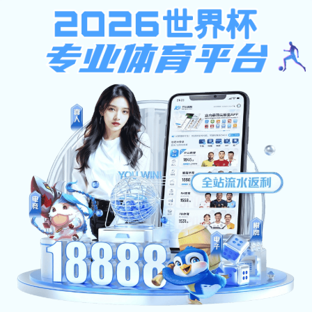
立即注册
雷速官网入口
带您畅享全球体
育盛事
专业平台，数据精准，
高清直播
覆盖热门体育项
目。
聚焦足球、篮球、电竞等赛事，
每日内容实时更
新
。
极速访问
下载APP