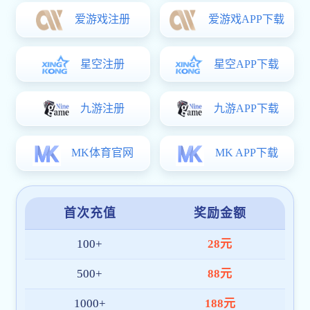
随其后
2026-06-17 01:37
46 次阅读
首页
/
体育看点
在最近的匿名投票中，TA球员揭晓了2023年最被高估
的球员，结果令人瞩目。申京以绝对优势当选，而戈
贝尔紧随其后。这一结果引发了广泛讨论，不仅反映
了球员们对彼此实力的看法，也引发了对于这些球员
真实水平的思考。本文将从四个方面深入探讨这一投
票结果，包括申京和戈贝尔被认为高估的原因、不同
球员在这项投票中的表现、舆论对于这种评选的反应
以及这次事件可能对他们职业生涯的影响。通过这些