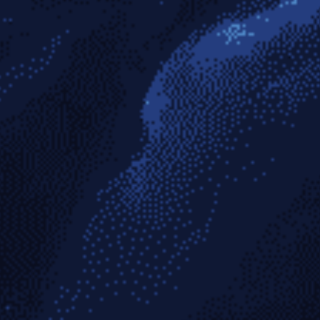
，每个人都能从中汲取到快乐与希望。通过观看比赛，小球迷们
情感交流的一种方式。
识到，崇尚体育精神也是构建和谐社会的重要途径之一。它教会
享受过程。这些价值观念，将引导下一代形成正确的人生观与世
能量。
用他的实际行动诠释了一名优秀运动员应具备的不仅仅是出色技
。他通过与小球迷互动，不断传播着乐观向上的精神，让更多年
他作为榜样所展现出的力量，对于青少年的成长有着不可估量的
人格特质。
有更多像吾米提江这样的优秀人物出现，以其自身经历激励更多
也希望全社会能够更加关注青少年的健康成长，共同营造一个积