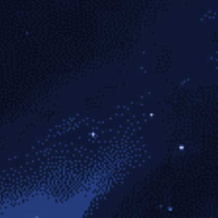
力的平台，无论输赢
属感，是人与人之间
最后，我们还应当意
何珍惜友情以及如何
入更多积极向上的正
总结：
综上所述，吾米提江
质和良好的道德品质
快乐与成长。同时，
们更为坚韧、自信的
未来，我们期待能够
现自我价值。同时，