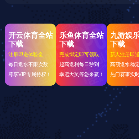
阐述。
1、吾米提
每一位运动员都承载
中，他凭借自己的技
的每一次进攻和防守
更值得一提的是，在
笑着签名、合影，并
友都感觉到被重视，
这就是运动员对青少
还有面对困难时不放
来的人生道路上更加
2、榜样力