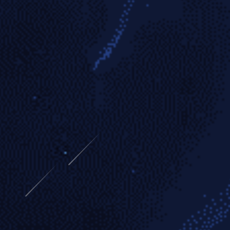
作为一名年轻运动员
层面给予了年轻人奋
身边的人。
许多小球迷纷纷表示
对他努力付出的认可
样，这不仅增强了他
此外，吾米提江还积
注公益事业。这种责
的榜样。
3、快乐心
生活中，我们常说“快
他始终保持着乐观向