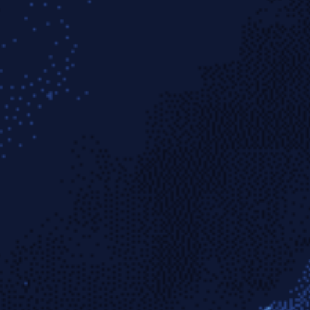
给人以启发，更在精神
，这种执著深深感染着
不是盲目的，而是源于
了自己未来奋斗的模
力，引导更多年轻人关
值得所有人学习和效仿
在光鲜亮丽的赛场背后，
一种积极平和的心态去