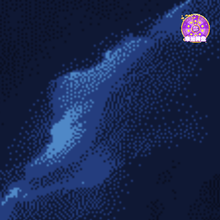
语调侃队友，让紧张激
烈的时候，也要保持内
那种凝聚力便会大幅提
带来的成就感，这是任
文化在社会发展中的重
身体健康，还能培养意
播的重要角色。
事则提供了一个释放压