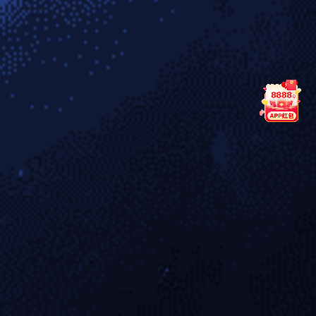
体会到的是一种集体归
我们如何面对挫折、如
界观，为我们的社会注
艺，还有强大的心理素
轻人在他的陪伴下收获
重要性，有助于塑造他
的小朋友追逐梦想，实
极向上的环境，让每一