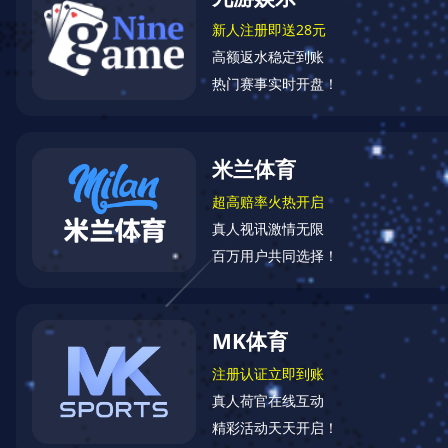
吾米提江感
在一场激动人心的足
持，让许多孩子感受
朋友们心中的榜样，
响、他所展现出的榜