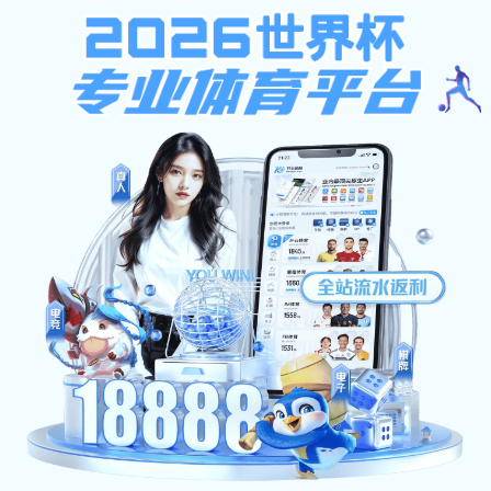
立即注册
雷速官网入口
带您畅享全球体
育盛事
专业平台，数据精准，
高清直播
覆盖热门体育项
目。
聚焦足球、篮球、电竞等赛事，
每日内容实时更
新
。
极速访问
下载APP