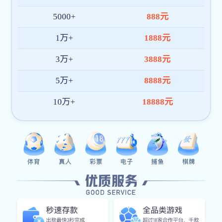
讨哈登与小卡之间的沟通及其对篮球比赛的重要性。
1、沟通频率的重要性
在任何团队运动中，有效的沟通是取得成功的关键因
素之一。尤其是在高强度、高压力的比赛环境中，球
员们需要及时了解彼此的想法和需求。哈登指出，他
与小卡保持着高频率的沟通，这不仅有助于增进彼此
间的理解，还有利于快速调整战术配合。在训练和实
战中，他们会不断交换意见，以确保能够达到最佳状
态。
此外，良好的沟通可以缓解运动员心理压力。在面对
外界压力和个人挑战时，通过交流可以使球员感受到
队友的支持，从而增强信心。哈登特意提到，小卡在
经历伤病后重返赛场时，需要更多来自队友的信息反