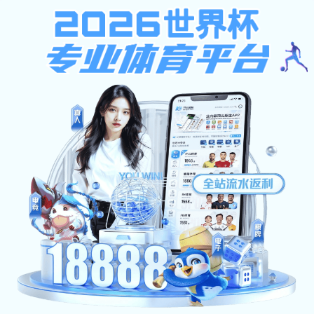
立即注册
雷速官网入口
带您畅享全球体
育盛事
专业平台，数据精准，
高清直播
覆盖热门体育项
目。
聚焦足球、篮球、电竞等赛事，
每日内容实时更
新
。
极速访问
下载APP