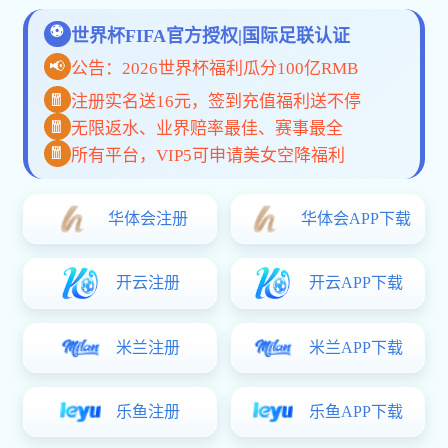
瓜式曼城英超创纪录击败17
队西汉姆15队伯恩利14队阿